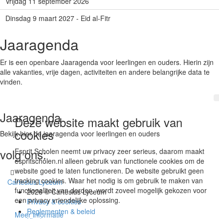
Vrijdag 11 september 2026
Dinsdag 9 maart 2027 - Eid al-Fitr
Jaaragenda
Er is een openbare Jaaragenda voor leerlingen en ouders. Hierin zijn
alle vakanties, vrije dagen, activiteiten en andere belangrijke data te
vinden.
Jaaragenda
Deze website maakt gebruik van
cookies
Bekijk hier de jaaragenda voor leerlingen en ouders
volg ons:
Esprit Scholen neemt uw privacy zeer serieus, daarom maakt
espritscholen.nl alleen gebruik van functionele cookies om de
website goed te laten functioneren. De website gebruikt geen
tracking cookies. Waar het nodig is om gebruik te maken van
Cartesius Lyceum
functionaliteit van derden, wordt zoveel mogelijk gekozen voor
2026 © Cartesius Lyceum
een privacy vriendelijke oplossing.
Privacy & cookies
Reglementen & beleid
Meer informatie